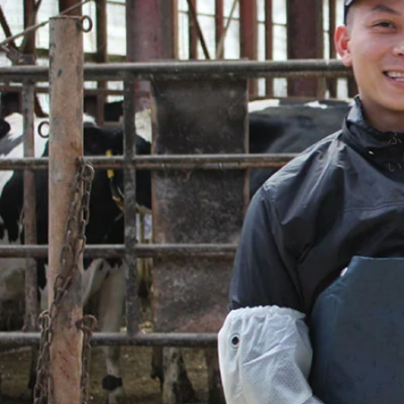
ふ
い
な