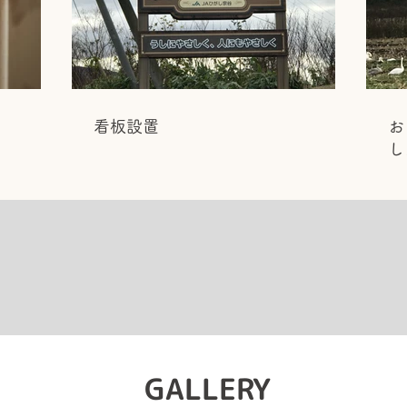
看板設置
お
し
GALLERY