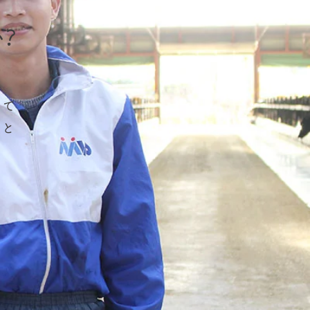
？
して
員と
。